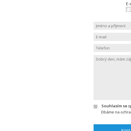
E-
Souhlasím se 
Dbáme na ochran
Kont