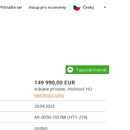
Přihlašte se!
Vstup pro inzerenty
Česky
u
Topovať inzerát
149 990,00
EUR
vrátane provízie, možnosť HÚ
navrhnout cenu
20.04.2023
AR-0050-103788 (HT1-219)
osobní