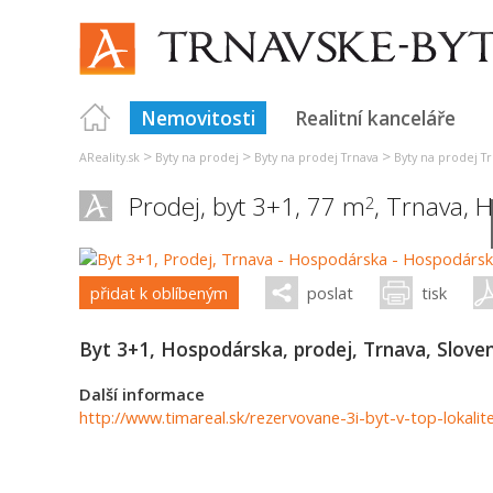
Nemovitosti
Realitní kanceláře
>
>
>
AReality.sk
Byty na prodej
Byty na prodej Trnava
Byty na prodej T
Prodej, byt 3+1, 77 m
,
Trnava
,
H
2
přidat k oblíbeným
poslat
tisk
Byt 3+1, Hospodárska, prodej, Trnava, Slove
Další informace
http://www.timareal.sk/rezervovane-3i-byt-v-top-lokal