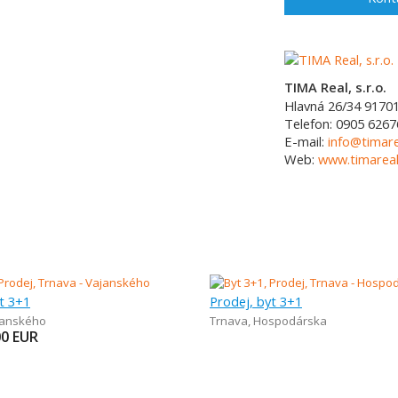
TIMA Real, s.r.o.
Hlavná 26/34
9170
Telefon:
0905 6267
E-mail:
info@timare
Web:
www.timareal
t 3+1
Prodej, byt 3+1
janského
Trnava
,
Hospodárska
00
EUR