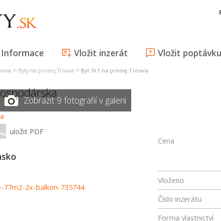
Informace
Vložit inzerát
Vložit poptávk
>
>
rnava
Byty na prodej Trnava
Byt 3+1 na prodej Trnava
ospodárska
Zobrazit 9 fotografií v galerii
uložit PDF
Cena
nsko
Vloženo
ite-77m2-2x-balkon-735744
Číslo inzerátu
Forma vlastnictví