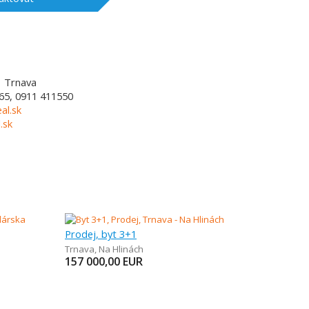
1
Trnava
65, 0911 411550
al.sk
.sk
Prodej, byt 3+1
Trnava
,
Na Hlinách
157 000,00
EUR