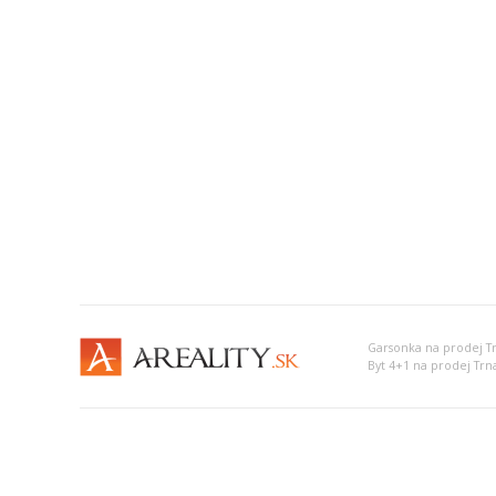
Garsonka na prodej T
Byt 4+1 na prodej Trn