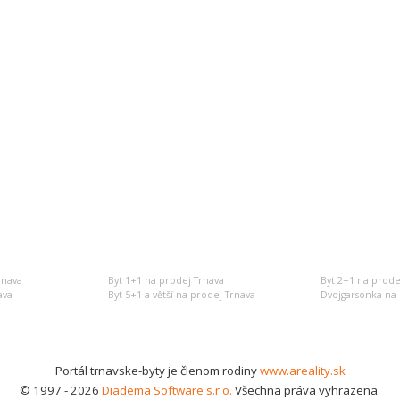
rnava
Byt 1+1 na prodej Trnava
Byt 2+1 na prode
ava
Byt 5+1 a větší na prodej Trnava
Dvojgarsonka na 
Portál trnavske-byty je členom rodiny
www.areality.sk
© 1997 - 2026
Diadema Software s.r.o.
Všechna práva vyhrazena.