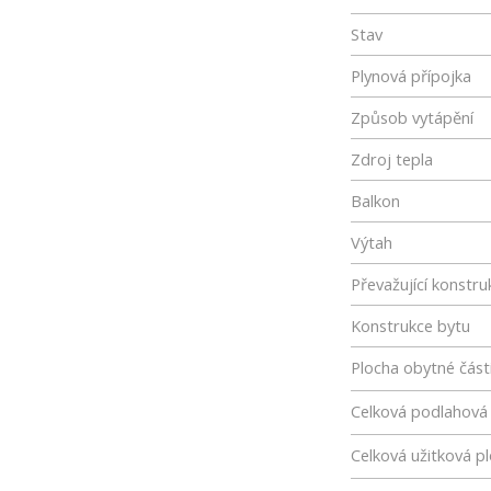
Stav
Plynová přípojka
Způsob vytápění
Zdroj tepla
Balkon
Výtah
Převažující konstru
Konstrukce bytu
Plocha obytné část
Celková podlahová
Celková užitková p