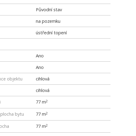
Původní stav
na pozemku
ústřední topení
Ano
Ano
kce objektu
cihlová
cihlová
i
77 m
2
 plocha bytu
77 m
2
locha
77 m
2