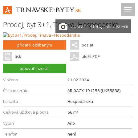
Prodej, byt 3+1,
Trnava
,
Hospodárska
Zobrazit 9 fotografií v galerii
přidat k oblíbeným
poslat
tisk
uložit PDF
topovať inzerát
Vloženo
21.02.2024
Číslo inzerátu
AR-0ACX-191255 (UK55838)
Lokalita
Hospodárska
2
Celková užitková plocha
66 m
Výtah
Ano
Telefon
není