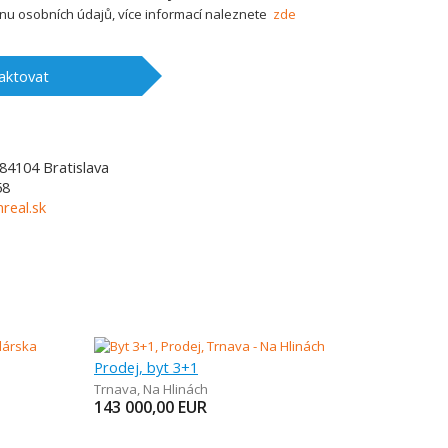
u osobních údajů, více informací naleznete
zde
aktovat
84104
Bratislava
58
real.sk
Prodej, byt 3+1
Trnava
,
Na Hlinách
143 000,00
EUR