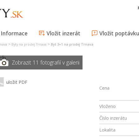
Informace
Vložit inzerát
Vložit poptávk
>
>
rnava
Byty na prodej Trnava
Byt 3+1 na prodej Trnava
ch
Zobrazit 11 fotografií v galerii
uložit PDF
Cena
Vloženo
Číslo inzerátu
Lokalita