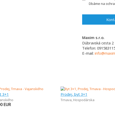
Dbáme na ochran
Kont
Maxim s.r.o.
Dúbravská cesta 2
Telefon:
09158311
E-mail:
info@maxim
t 3+1
Prodej, byt 3+1
janského
Trnava
,
Hospodárska
00
EUR