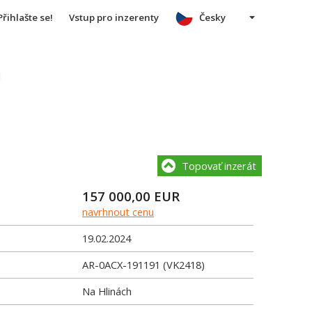
Přihlašte se!
Vstup pro inzerenty
Česky
u
Topovať inzerát
157 000,00
EUR
navrhnout cenu
19.02.2024
AR-0ACX-191191 (VK2418)
Na Hlinách