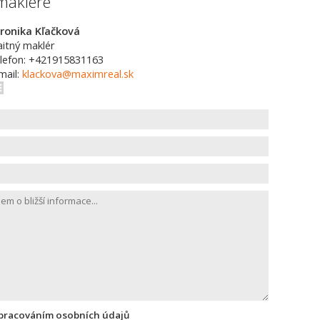
makléře
ronika Kľačková
aitný maklér
lefon: +421915831163
mail:
klackova@maximreal.sk
zpracováním osobních údajů