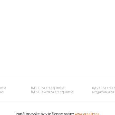
rnava
Byt 1+1 na prodej Trnava
Byt 2+1 na prode
ava
Byt 5+1 a větší na prodej Trnava
Dvojgarsonka na 
Portál trnavske-byty je členom rodiny
www.areality.sk