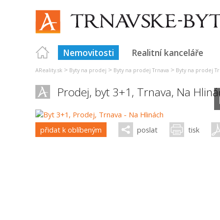
Nemovitosti
Realitní kanceláře
>
>
>
AReality.sk
Byty na prodej
Byty na prodej Trnava
Byty na prodej T
Prodej, byt 3+1,
Trnava
,
Na Hliná
přidat k oblíbeným
poslat
tisk