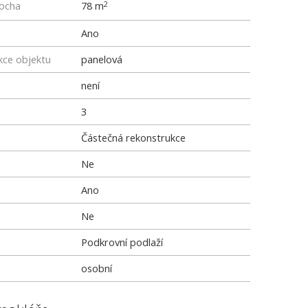
locha
78 m
2
Ano
kce objektu
panelová
není
3
Částečná rekonstrukce
Ne
Ano
Ne
Podkrovní podlaží
osobní