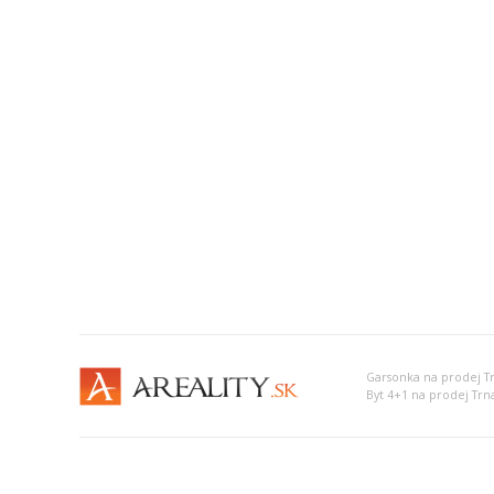
Garsonka na prodej T
Byt 4+1 na prodej Trn