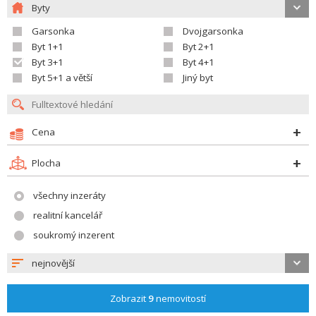
Byty
Garsonka
Dvojgarsonka
Byt 1+1
Byt 2+1
Byt 3+1
Byt 4+1
Byt 5+1 a větší
Jiný byt
Cena
Plocha
všechny inzeráty
realitní kancelář
soukromý inzerent
nejnovější
Zobrazit
9
nemovitostí