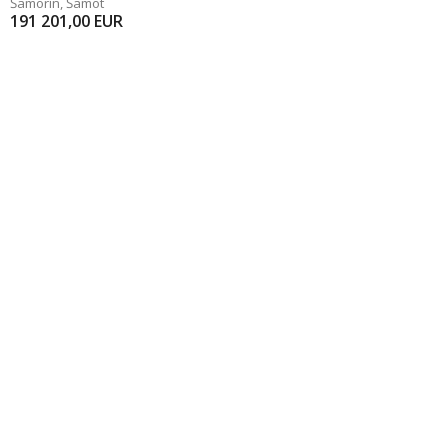
Šamorín
,
Šamot
191 201,00
EUR