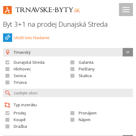
Byt 3+1 na prodej Dunajská Streda
Uložiť toto hladanie
Trnavský
Dunajská Streda
Galanta
Hlohovec
Piešťany
Senica
Skalica
Trnava
Typ inzerátu
Prodej
Pronájem
Koupě
Nájem
Dražba