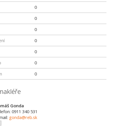
0
0
0
ení
0
0
p
0
m
0
makléře
omáš Gonda
lefon: 0911 340 531
mail:
gonda@reb.sk