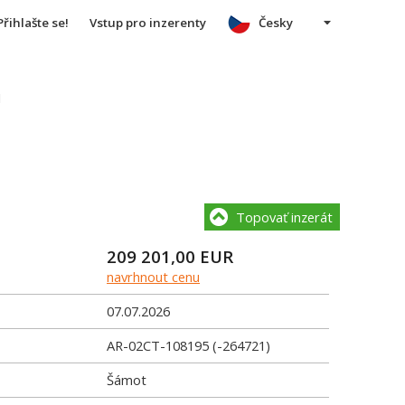
Přihlašte se!
Vstup pro inzerenty
Česky
u
Topovať inzerát
209 201,00
EUR
navrhnout cenu
07.07.2026
AR-02CT-108195 (-264721)
Šámot