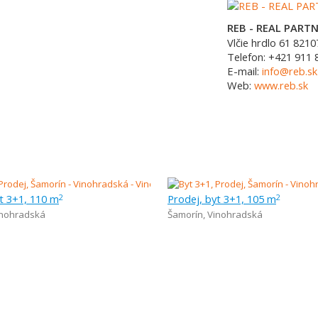
REB - REAL PARTNE
Vlčie hrdlo 61
8210
Telefon:
+421 911 
E-mail:
info@reb.sk
Web:
www.reb.sk
t 3+1, 110 m
Prodej, byt 3+1, 105 m
2
2
inohradská
Šamorín
,
Vinohradská