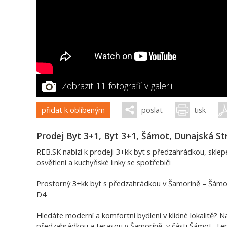
Zobrazit 11 fotografií v galerii
přidat k oblíbeným
poslat
tisk
Prodej Byt 3+1, Byt 3+1, Šámot, Dunajská St
REB.SK nabízí k prodeji 3+kk byt s předzahrádkou, skl
osvětlení a kuchyňské linky se spotřebiči
Prostorný 3+kk byt s předzahrádkou v Šamoríně – Šámot, 
D4
Hledáte moderní a komfortní bydlení v klidné lokalitě? Na
předzahrádkou a terasou v Šamoríně, v části Šámot. Te