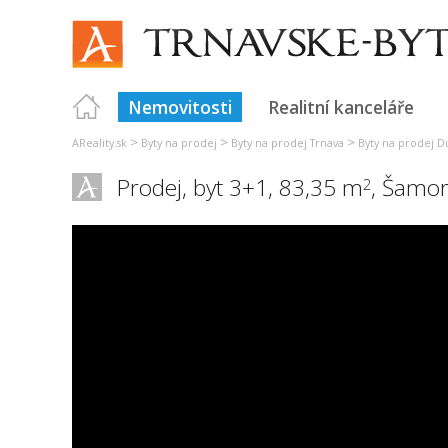
Nemovitosti
Realitní kanceláře
>
>
>
AReality.sk
Byty na prodej
Byty na prodej Trnava
Byty na prodej D
Prodej, byt 3+1, 83,35 m
,
Šamor
2