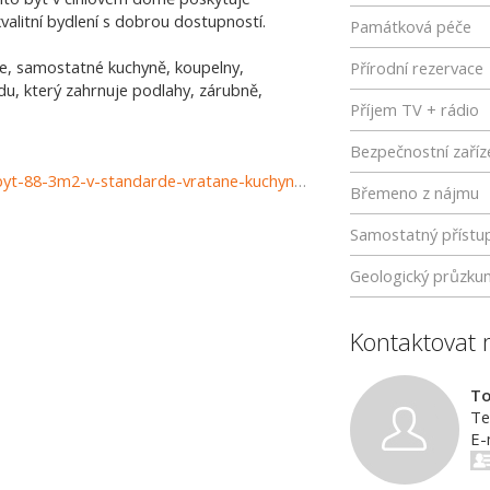
kvalitní bydlení s dobrou dostupností.
Památková péče
je, samostatné kuchyně, koupelny,
Přírodní rezervace
, který zahrnuje podlahy, zárubně,
Příjem TV + rádio
Bezpečnostní zaříz
http://http://www.luxusne-reality.sk.reb.sk/reb-sk-3-izb-byt-88-3m2-v-standarde-vratane-kuchyne-len-15-minut-od-ba-1016977
Břemeno z nájmu
Samostatný přístu
Geologický průzku
Kontaktovat 
T
Te
E-