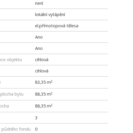
není
lokální vytápění
el.přímotopová tělesa
Ano
Ano
kce objektu
cihlová
cihlová
i
83,35 m
2
 plocha bytu
88,35 m
2
locha
88,35 m
2
3
z půdního fondu
0