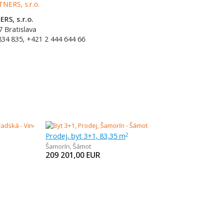
RS, s.r.o.
7
Bratislava
834 835, +421 2 444 644 66
Prodej, byt 3+1, 83,35 m
2
Šamorín
,
Šámot
209 201,00
EUR