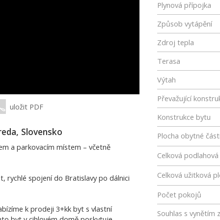
Plynová přípojka
Způsob vytápění
Zdroj tepla
Terasa
Výtah
Převažující konstru
uložit PDF
Konstrukce bytu
reda, Slovensko
Plocha obytné část
epem a parkovacím místem – včetně
Celková podlahová
Celková užitková p
rychlé spojení do Bratislavy po dálnici
Počet pokojů
bízíme k prodeji 3+kk byt s vlastní
Souhlas s vynětím 
nto byt v cihlovém domě poskytuje