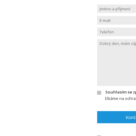
Souhlasím se 
Dbáme na ochran
Kont