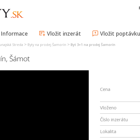
Informace
Vložit inzerát
Vložit poptávk
>
>
unajská Streda
Byty na prodej Šamorín
Byt 3+1 na prodej Šamorín
ín
,
Šámot
Cena
Vloženo
Číslo inzerátu
Lokalita