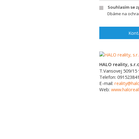
Souhlasím se 
Dbáme na ochran
Kont
HALO reality, s.r.o
T.Vansovej 509/15
Telefon:
09152384
E-mail:
reality@halo
Web:
www.haloreali