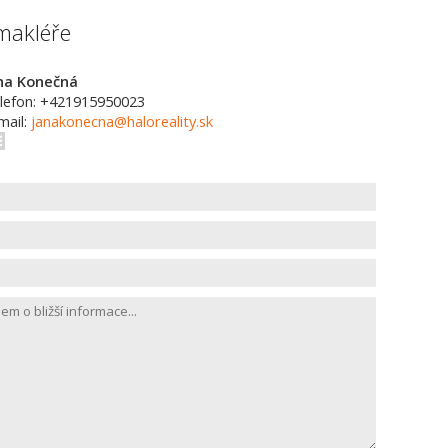
makléře
na Konečná
lefon: +421915950023
mail:
janakonecna@haloreality.sk