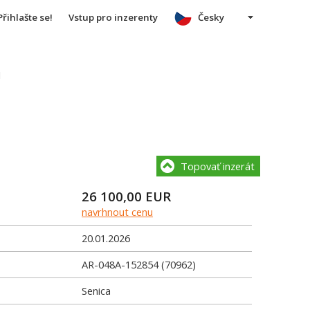
Přihlašte se!
Vstup pro inzerenty
Česky
u
Topovať inzerát
26 100,00
EUR
navrhnout cenu
20.01.2026
AR-048A-152854 (70962)
Senica