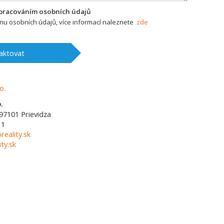
zpracováním osobních údajů
u osobních údajů, více informací naleznete
zde
aktovat
.
97101
Prievidza
11
reality.sk
ty.sk