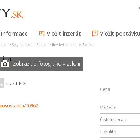
Informace
Vložit inzerát
Vložit poptávk
>
>
enica
Byty na prodej Senica
Jiný byt na prodej Senica
nica
Zobrazit 3 fotografie v galerii
uložit PDF
Cena
--novostavba/70962
Vloženo
Číslo inzerátu
Lokalita