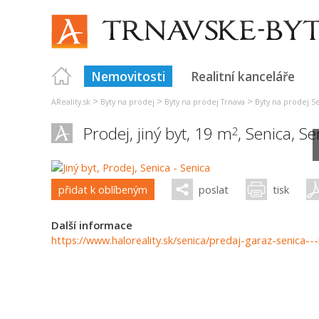
Nemovitosti
Realitní kanceláře
>
>
>
AReality.sk
Byty na prodej
Byty na prodej Trnava
Byty na prodej S
Prodej, jiný byt, 19 m
,
Senica
,
Se
2
přidat k oblíbeným
poslat
tisk
Další informace
https://www.haloreality.sk/senica/predaj-garaz-senica-