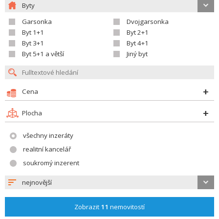
Byty
Garsonka
Dvojgarsonka
Byt 1+1
Byt 2+1
Byt 3+1
Byt 4+1
Byt 5+1 a větší
Jiný byt
Cena
Plocha
všechny inzeráty
realitní kancelář
soukromý inzerent
nejnovější
Zobrazit
11
nemovitostí