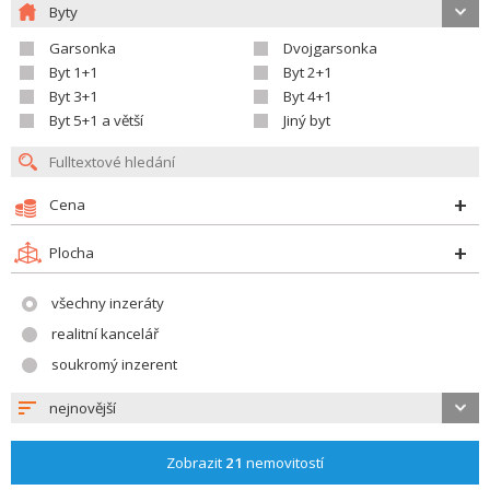
Byty
Garsonka
Dvojgarsonka
Byt 1+1
Byt 2+1
Byt 3+1
Byt 4+1
Byt 5+1 a větší
Jiný byt
Cena
Plocha
všechny inzeráty
realitní kancelář
soukromý inzerent
nejnovější
Zobrazit
21
nemovitostí