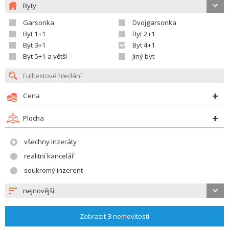
Byty
Garsonka
Dvojgarsonka
Byt 1+1
Byt 2+1
Byt 3+1
Byt 4+1
Byt 5+1 a větší
Jiný byt
Cena
Plocha
všechny inzeráty
realitní kancelář
soukromý inzerent
nejnovější
Zobrazit
3
nemovitostí