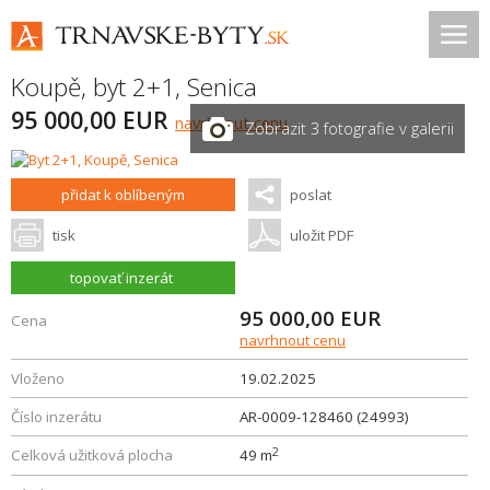
Koupě, byt 2+1,
Senica
95 000,00 EUR
navrhnout cenu
Zobrazit 3 fotografie v galerii
přidat k oblíbeným
poslat
tisk
uložit PDF
topovať inzerát
95 000,00
EUR
Cena
navrhnout cenu
Vloženo
19.02.2025
Číslo inzerátu
AR-0009-128460 (24993)
2
Celková užitková plocha
49 m