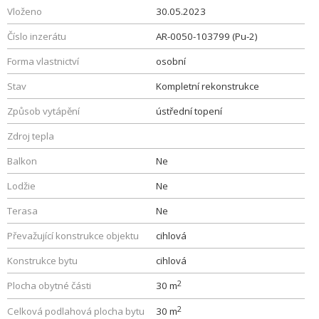
Vloženo
30.05.2023
Číslo inzerátu
AR-0050-103799 (Pu-2)
Forma vlastnictví
osobní
Stav
Kompletní rekonstrukce
Způsob vytápění
ústřední topení
Zdroj tepla
Balkon
Ne
Lodžie
Ne
Terasa
Ne
Převažující konstrukce objektu
cihlová
Konstrukce bytu
cihlová
2
Plocha obytné části
30 m
2
Celková podlahová plocha bytu
30 m