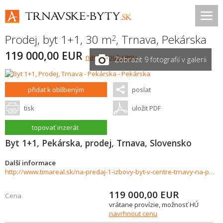
Prodej, byt 1+1, 30 m
,
Trnava
,
Pekárska
2
119 000,00 EUR
navrhnout cenu
Zobrazit 9 fotografií v galerii
přidat k oblíbeným
poslat
tisk
uložit PDF
topovať inzerát
Byt 1+1, Pekárska, prodej, Trnava, Slovensko
Další informace
http://www.timareal.sk/na-predaj-1-izbovy-byt-v-centre-trnavy-na-pekarskej-ulici-743401
119 000,00
EUR
Cena
vrátane provízie, možnosť HÚ
navrhnout cenu