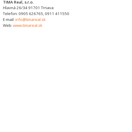
TIMA Real, s.r.o.
Hlavná 26/34
91701
Trnava
Telefon:
0905 626765, 0911 411550
E-mail:
info@timareal.sk
Web:
www.timareal.sk