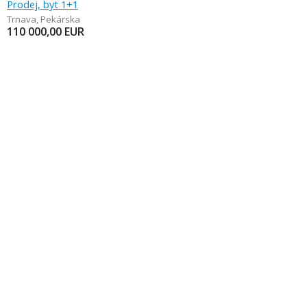
Prodej, byt 1+1
Trnava
,
Pekárska
110 000,00
EUR