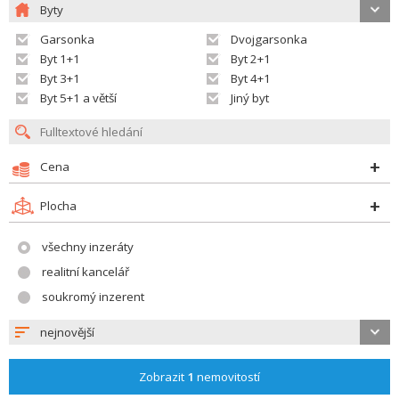
Byty
Garsonka
Dvojgarsonka
Byt 1+1
Byt 2+1
Byt 3+1
Byt 4+1
Byt 5+1 a větší
Jiný byt
Cena
Plocha
všechny inzeráty
realitní kancelář
soukromý inzerent
nejnovější
Zobrazit
1
nemovitostí