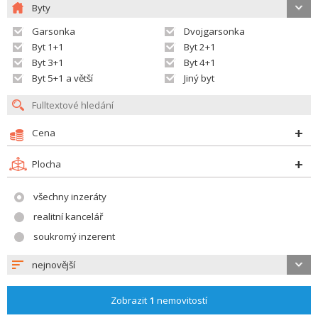
Byty
Garsonka
Dvojgarsonka
Byt 1+1
Byt 2+1
Byt 3+1
Byt 4+1
Byt 5+1 a větší
Jiný byt
Cena
Plocha
všechny inzeráty
realitní kancelář
soukromý inzerent
nejnovější
Zobrazit
1
nemovitostí