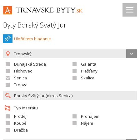
Byty Borský Svätý Jur
Uložiť toto hladanie
Trnavský
Dunajská Streda
Galanta
Hlohovec
Piešťany
Senica
Skalica
Trnava
Typ inzerátu
Prodej
Pronájem
Koupě
Nájem
Dražba