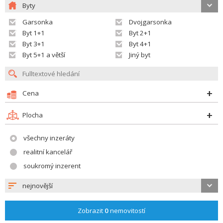
Byty
Garsonka
Dvojgarsonka
Byt 1+1
Byt 2+1
Byt 3+1
Byt 4+1
Byt 5+1 a větší
Jiný byt
Cena
Plocha
všechny inzeráty
realitní kancelář
soukromý inzerent
nejnovější
Zobrazit
0
nemovitostí