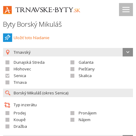
Byty Borský Mikuláš
Uložiť toto hladanie
Trnavský
Dunajská Streda
Galanta
Hlohovec
Piešťany
Senica
Skalica
Trnava
Typ inzerátu
Prodej
Pronájem
Koupě
Nájem
Dražba