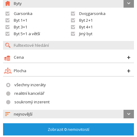
Byty
Garsonka
Dvojgarsonka
Byt 1+1
Byt 2+1
Byt 3+1
Byt 4+1
Byt 5+1 a větší
Jiný byt
Cena
Plocha
všechny inzeráty
realitní kancelář
soukromý inzerent
nejnovější
Zobrazit
0
nemovitostí