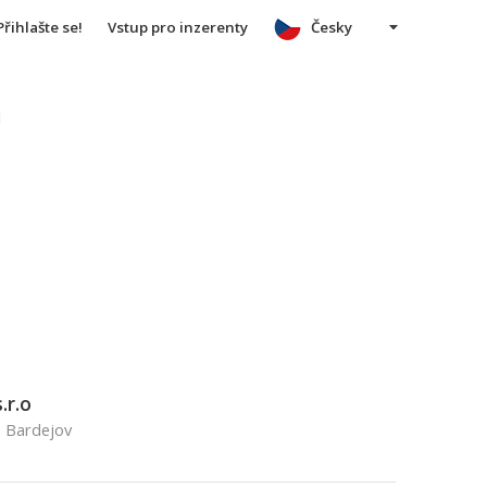
Přihlašte se!
Vstup pro inzerenty
Česky
u
.r.o
, Bardejov