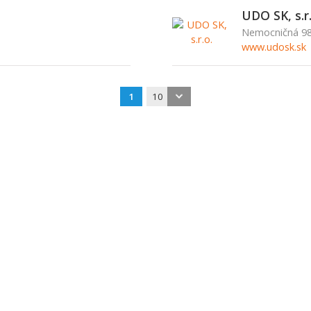
UDO SK, s.r.
Nemocničná 98
www.udosk.sk
1
10