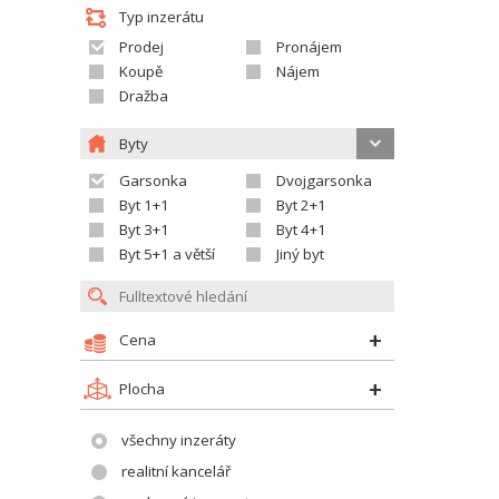
Typ inzerátu
Prodej
Pronájem
Koupě
Nájem
Dražba
Byty
Garsonka
Dvojgarsonka
Byt 1+1
Byt 2+1
Byt 3+1
Byt 4+1
Byt 5+1 a větší
Jiný byt
Cena
Plocha
všechny inzeráty
realitní kancelář