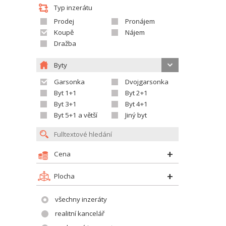
Typ inzerátu
Prodej
Pronájem
Koupě
Nájem
Dražba
Byty
Garsonka
Dvojgarsonka
Byt 1+1
Byt 2+1
Byt 3+1
Byt 4+1
Byt 5+1 a větší
Jiný byt
Cena
Plocha
všechny inzeráty
realitní kancelář