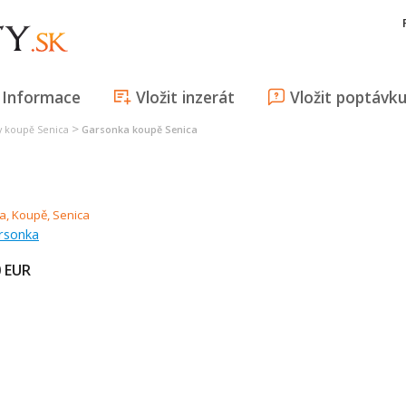
Informace
Vložit inzerát
Vložit poptávk
>
y koupě Senica
Garsonka koupě Senica
rsonka
0
EUR