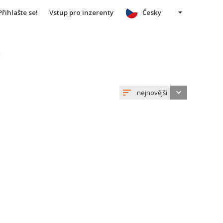
Přihlašte se!
Vstup pro inzerenty
Česky
u
nejnovější