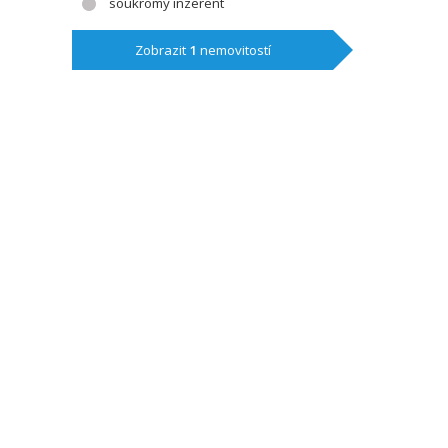
soukromý inzerent
Zobrazit
1
nemovitostí