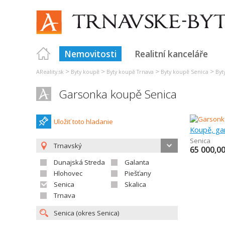
Nemovitosti
Realitní kanceláře
>
>
>
>
AReality.sk
Byty koupě
Byty koupě Trnava
Byty koupě Senica
Byt
Garsonka koupě Senica
Uložiť toto hladanie
Koupě, ga
Senica
Trnavský
65 000,0
Dunajská Streda
Galanta
Hlohovec
Piešťany
Senica
Skalica
Trnava