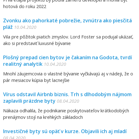
hotová do roku 2022
Zvonku ako pahorkaté pobrežie, zvnútra ako piesčitá
pláž
10.04.2020
Vila pre pôžitok piatich zmyslov. Lord Foster sa podujal ukázať,
ako si predstaviť luxusné bývanie
Plošný prepad cien bytov je čakaním na Godota, tvrdí
realitný analytik
10.04.2020
Mnohí záujemcovia o vlastné bývanie vyčkávajú aj v nádeji, že o
pár mesiacov kúpia byt lacnejšie
Vírus odstavil Airbnb biznis. Trh s dlhodobým nájmom
zaplavili prázdne byty
08.04.2020
Nákaza odhalila, že podnikanie poskytovateľov krátkodobých
prenájmov stojí na krehkých základoch
Investičné byty sú opäť v kurze. Objavili ich aj mladí
08.04.2020