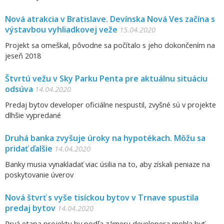
Nová atrakcia v Bratislave. Devínska Nová Ves začína s
výstavbou vyhliadkovej veže
15.04.2020
Projekt sa omeškal, pôvodne sa počítalo s jeho dokončením na
jeseň 2018
Štvrtú vežu v Sky Parku Penta pre aktuálnu situáciu
odsúva
14.04.2020
Predaj bytov developer oficiálne nespustil, zvyšné sú v projekte
dlhšie vypredané
Druhá banka zvyšuje úroky na hypotékach. Môžu sa
pridať ďalšie
14.04.2020
Banky musia vynakladať viac úsilia na to, aby získali peniaze na
poskytovanie úverov
Nová štvrť s vyše tisíckou bytov v Trnave spustila
predaj bytov
14.04.2020
Prvá etapa projektu by podľa zámeru developera mohla byť