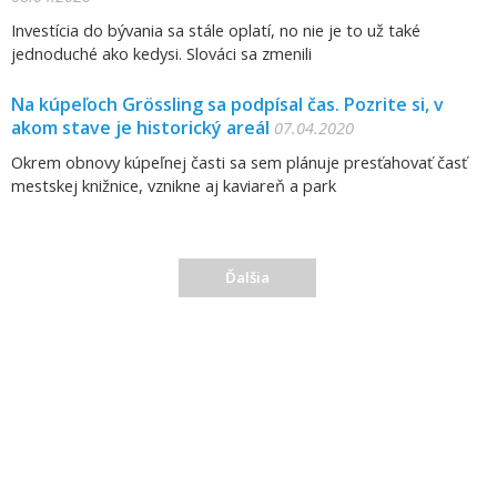
Investícia do bývania sa stále oplatí, no nie je to už také
jednoduché ako kedysi. Slováci sa zmenili
Na kúpeľoch Grössling sa podpísal čas. Pozrite si, v
akom stave je historický areál
07.04.2020
Okrem obnovy kúpeľnej časti sa sem plánuje presťahovať časť
mestskej knižnice, vznikne aj kaviareň a park
Ďalšia