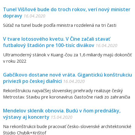
Tunel Višňové bude do troch rokov, verí nový minister
dopravy
16.04.2020
Súťaž na tunel bude podľa ministra rozdelená na tri časti
V tvare lotosového kvetu. V Číne začali stavať
futbalový štadión pre 100-tisíc divákov
16.04.2020
Ultramoderný stánok v Kuang-čou za 1,6 miliardy majú dokončiť
v roku 2022
Gabčíkovo dostane nové vráta. Gigantickú konštrukciu
priviezli po českej diaľnici
16.04.2020
Rekonštrukciu najväčšej slovenskej priehrady realizuje český
Metrostav. Stavbu pre koronavírus čiastočne riadi zo zahraničia
Mendelov skleník obnovia. Budú v ňom prednášky,
výstavy aj koncerty
15.04.2020
Na rekonštrukcii bude pracovať česko-slovenské architektonické
štúdio Chybík+Krištof