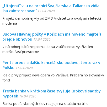
„Utajenú“ vilu na hranici Švajčiarska a Talianska vidia
iba zainteresovaní
17.04.2020
Projekt čiernobielej vily od ZMB Architettura ovplyvnila letecká
moderna
Budova Hlavnej pošty v Košiciach má nového majiteľa,
prejde obnovou
17.04.2020
V národnej kultúrnej pamiatke sa v súčasnosti využíva len
menšia časť priestorov
Penta predala ďalšiu kancelársku budovu, tentoraz v
Poľsku
16.04.2020
Ide o prvý projekt developera vo Varšave. Preberá ho slovenský
fond
Tretia banka v krátkom čase zvyšuje úrokové sadzby
hypoték
16.04.2020
Banka podľa vlastných slov reaguje na situáciu na trhu