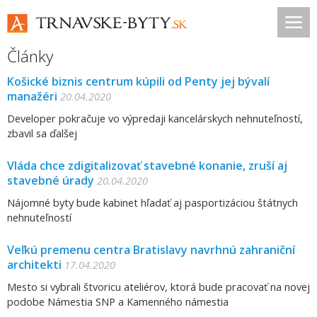
Články
Košické biznis centrum kúpili od Penty jej bývalí
manažéri
20.04.2020
Developer pokračuje vo výpredaji kancelárskych nehnuteľností,
zbavil sa ďalšej
Vláda chce zdigitalizovať stavebné konanie, zruší aj
stavebné úrady
20.04.2020
Nájomné byty bude kabinet hľadať aj pasportizáciou štátnych
nehnuteľností
Veľkú premenu centra Bratislavy navrhnú zahraniční
architekti
17.04.2020
Mesto si vybrali štvoricu ateliérov, ktorá bude pracovať na novej
podobe Námestia SNP a Kamenného námestia