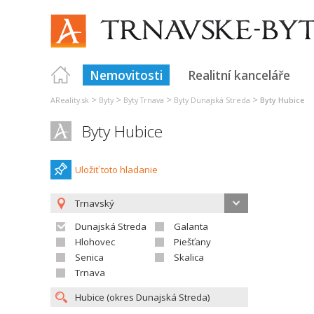
Nemovitosti
Realitní kanceláře
>
>
>
>
AReality.sk
Byty
Byty Trnava
Byty Dunajská Streda
Byty Hubice
Byty Hubice
Uložiť toto hladanie
Trnavský
Dunajská Streda
Galanta
Hlohovec
Piešťany
Senica
Skalica
Trnava