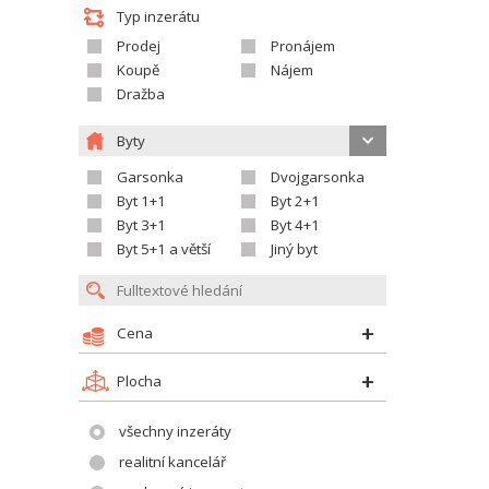
Typ inzerátu
Prodej
Pronájem
Koupě
Nájem
Dražba
Byty
Garsonka
Dvojgarsonka
Byt 1+1
Byt 2+1
Byt 3+1
Byt 4+1
Byt 5+1 a větší
Jiný byt
Cena
Plocha
všechny inzeráty
realitní kancelář