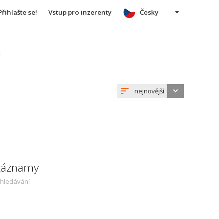
Přihlašte se!
Vstup pro inzerenty
Česky
u
nejnovější
 záznamy
yhledávání