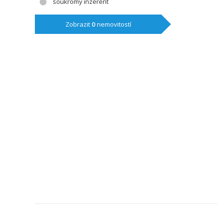
soukromý inzerent
Zobrazit
0
nemovitostí