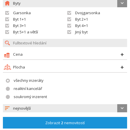
Byty
Garsonka
Dvojgarsonka
Byt 1+1
Byt 2+1
Byt 3+1
Byt 4+1
Byt 5+1 a větší
Jiný byt
Cena
Plocha
všechny inzeráty
realitní kancelář
soukromý inzerent
nejnovější
Zobrazit
2
nemovitostí