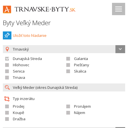
Byty Veľký Meder
Uložiť toto hladanie
Trnavský
Dunajská Streda
Galanta
Hlohovec
Piešťany
Senica
Skalica
Trnava
Typ inzerátu
Prodej
Pronájem
Koupě
Nájem
Dražba