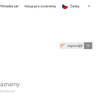
Přihlašte se!
Vstup pro inzerenty
Česky
u
nejnovější
 záznamy
yhledávání