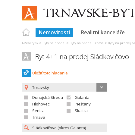
Nemovitosti
Realitní kanceláře
>
>
>
AReality.sk
Byty na prodej
Byty na prodej Trnava
Byty na prodej G
Byt 4+1 na prodej Sládkovičovo
Uložiť toto hladanie
Trnavský
Dunajská Streda
Galanta
Hlohovec
Piešťany
Senica
Skalica
Trnava