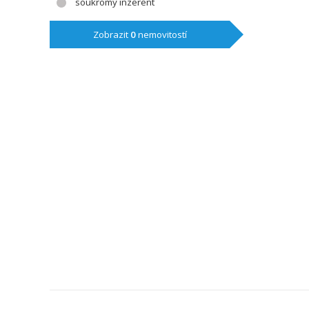
soukromý inzerent
Zobrazit
0
nemovitostí