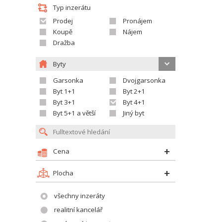
Typ inzerátu
Prodej
Pronájem
Koupě
Nájem
Dražba
Byty
Garsonka
Dvojgarsonka
Byt 1+1
Byt 2+1
Byt 3+1
Byt 4+1
Byt 5+1 a větší
Jiný byt
Cena
Plocha
všechny inzeráty
realitní kancelář