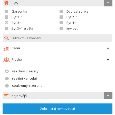
Byty
Garsonka
Dvojgarsonka
Byt 1+1
Byt 2+1
Byt 3+1
Byt 4+1
Byt 5+1 a větší
Jiný byt
Cena
Plocha
všechny inzeráty
realitní kancelář
soukromý inzerent
nejnovější
Zobrazit
6
nemovitostí