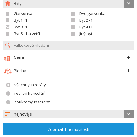
Byty
Garsonka
Dvojgarsonka
Byt 1+1
Byt 2+1
Byt 3+1
Byt 4+1
Byt 5+1 a větší
Jiný byt
Cena
Plocha
všechny inzeráty
realitní kancelář
soukromý inzerent
nejnovější
Zobrazit
1
nemovitostí