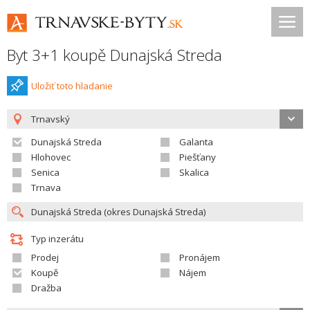
Byt 3+1 koupě Dunajská Streda
Uložiť toto hladanie
Trnavský
Dunajská Streda
Galanta
Hlohovec
Piešťany
Senica
Skalica
Trnava
Typ inzerátu
Prodej
Pronájem
Koupě
Nájem
Dražba