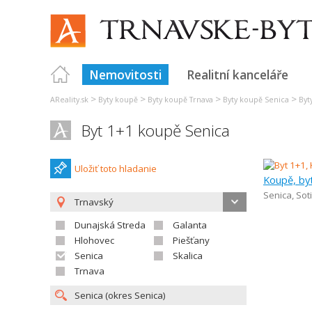
Nemovitosti
Realitní kanceláře
>
>
>
>
AReality.sk
Byty koupě
Byty koupě Trnava
Byty koupě Senica
Byt
Byt 1+1 koupě Senica
Uložiť toto hladanie
Koupě, by
Senica
,
Sot
Trnavský
Dunajská Streda
Galanta
Hlohovec
Piešťany
Senica
Skalica
Trnava