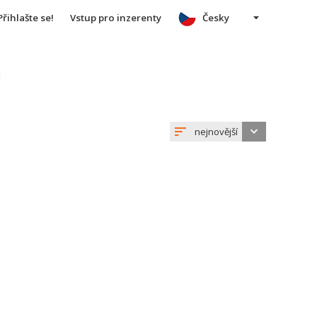
Přihlašte se!
Vstup pro inzerenty
Česky
u
nejnovější