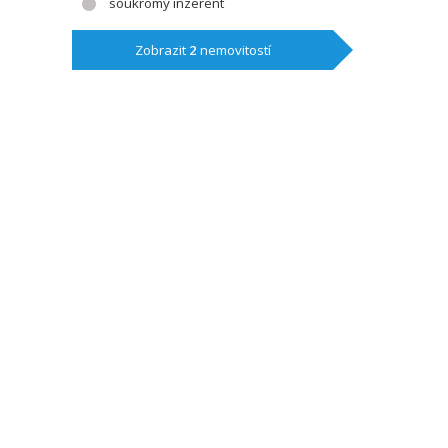
soukromý inzerent
Zobrazit
2
nemovitostí