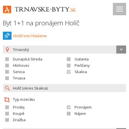
Byt 1+1 na pronájem Holíč
Uložiť toto hladanie
Trnavský
Dunajská Streda
Galanta
Hlohovec
Piešťany
Senica
Skalica
Trnava
Typ inzerátu
Prodej
Pronájem
Koupě
Nájem
Dražba