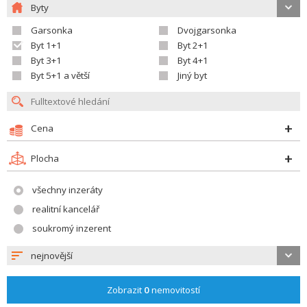
Byty
Garsonka
Dvojgarsonka
Byt 1+1
Byt 2+1
Byt 3+1
Byt 4+1
Byt 5+1 a větší
Jiný byt
Cena
Plocha
všechny inzeráty
realitní kancelář
soukromý inzerent
nejnovější
Zobrazit
0
nemovitostí